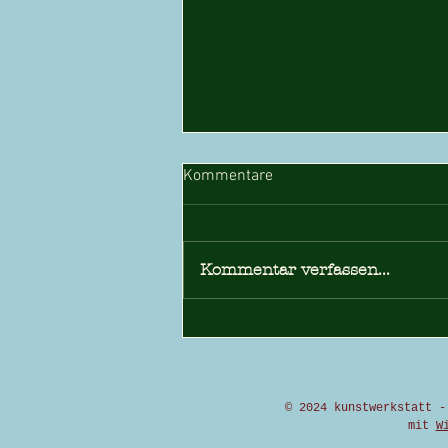
Kommentare
Kommentar verfassen...
Kurzgeschichte: Neugeborenes
Vertrauen
© 2024 kunstwerkstatt -
mit
W