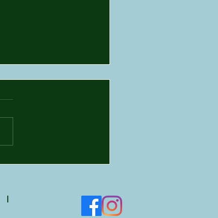
 but Goldie: Käfer
irren umher