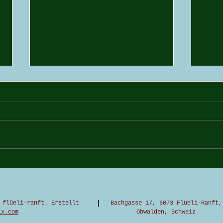
Kurzgeschichte: Verlegen
Oldie
schw
 flüeli-ranft. Erstellt
Bachgasse 17, 6073 Flüeli-Ranft,
ix.com
Obwalden, Schweiz