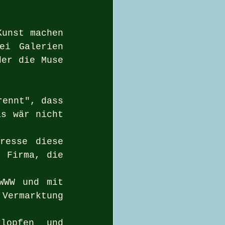
unst machen 
ei Galerien 
er die Muse 
ennt", dass 
s wär nicht 
esse diese 
 Firma, die 
WW und mit 
Vermarktung 
opfen und 