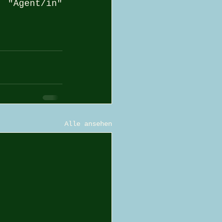
 "Agent/in" 
Alle ansehen