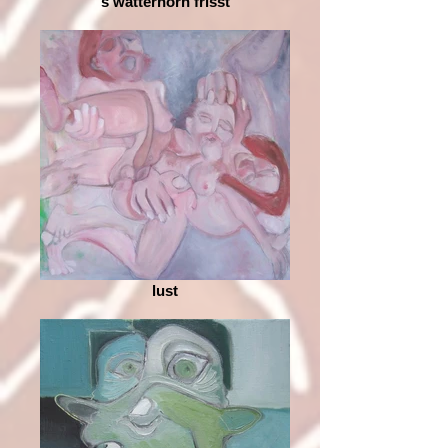
s wätterhorn frisst
lust