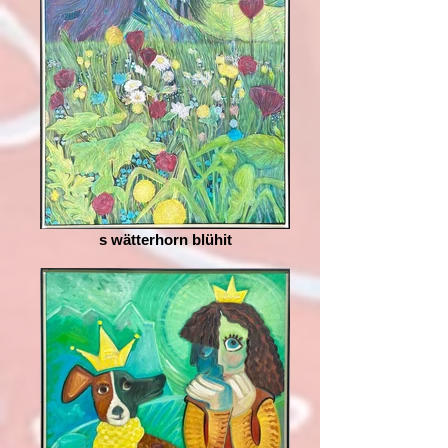
s wätterhorn blühit