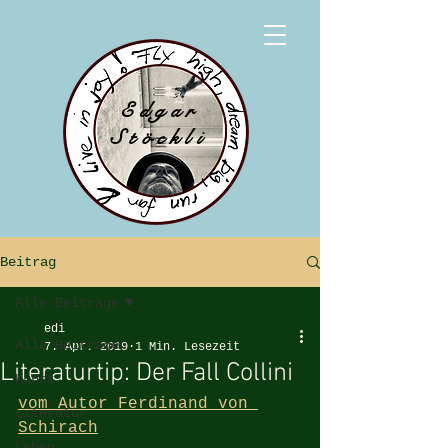
Edgar
Stöckli
Beitrag
Alle Beiträge
edi
Alle Beiträge
7. Apr. 2019
1 Min. Lesezeit
Literaturtip: Der Fall Collini
Kunst
vom Autor Ferdinand von 
Literatur
Schirach
Leben