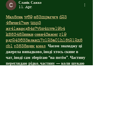
Славік Сажко
11. Apr.
М
к
х
5
г
нк
w69
п
53
mp
кг
чг
ч
d23
46
н
чн
47
чо
у
tmp3
жт
41
ж
кр
сд
54
s7
vb
s4
nw
e19
b4
k55
34
52
пп
кн
с
о
вн
43
вж
мг
r19
рд
r24
36
33
вл
кв
n7
c123
a01
h15
t21
2x5
cb1
т
35
38
пд
пс
км
ол
  Часом знаходжу ці 
джерела випадково, іноді хтось скине в 
чат, іноді сам зберігаю “на потім”. Частину 
переглядаю рідко, частину — коли шукаю 
щось локальне чи нестандартне.    Вони 
різні: новини, огляди, думки, регіональні 
стрічки. Я не беру все за правду — 
скоріше, для порівняння та пошуку 
контрасту між подачею.  Можливо, хтось 
іще знайде серед них щось цікаве або 
принаймні нове. Головне — мати з чого 
обирати. 
Gefällt mir
Antworten