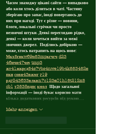
Часом знаходжу цікаві сайти — випадково 
або коли хтось ділиться в чаті. Частину 
зберігаю про запас, іноді повертаюсь до 
них при нагоді. Тут є різне — новини, 
блоги, локальні стрічки чи просто 
незвичні штуки. Деякі переглядаю рідко, 
деякі — коли хочеться вийти за межі 
звичних джерел.  Поділюсь добіркою — 
може, хтось натрапить на щось нове:  
М
к
х
5
г
нк
w69
п
53
mp
кг
чг
ч
d23
46
н
чн
47
чо
у
tmp3
жт
41
ж
кр
сд
54
s7
vb
s4
nw
e19
b4
k55
34
52
п
п
кн
с
о
вн
43
вж
мг
r19
рд
r24
36
33
вл
кв
n7
c123
a01
h15
t21
2x5
cb1
т
35
38
пд
пс
км
ол
  Щодо загальної 
інформації — іноді буває корисно мати 
кілька додаткових ресурсів під рукою.…
Mehr anzeigen
Gefällt mir
Antworten